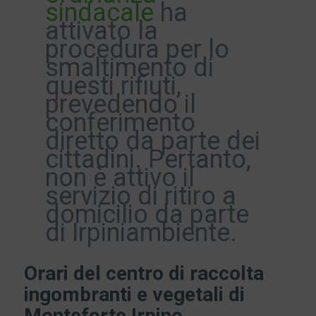
sindacale
ha
attivato la
procedura per lo
smaltimento di
questi rifiuti,
prevedendo il
conferimento
diretto da parte dei
cittadini. Pertanto,
non è attivo il
servizio di ritiro a
domicilio da parte
di Irpiniambiente.
Orari del centro di raccolta
ingombranti e vegetali di
Monteforte Irpino