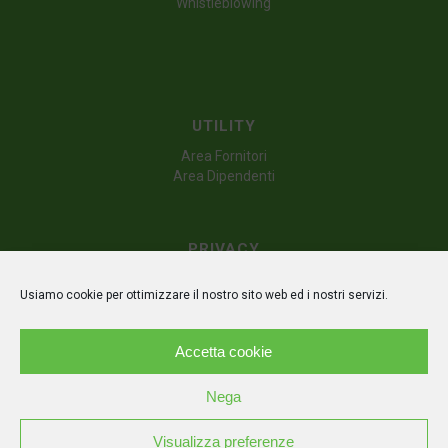
Whistleblowing
UTILITY
Area Fornitori
Area Dipendenti
PRIVACY
Dichiarazione sulla privacy (UE)
Usiamo cookie per ottimizzare il nostro sito web ed i nostri servizi.
Politica dei cookie (UE)
Disconoscimento
Accetta cookie
Nega
Visualizza preferenze
© Copyright - Irpiniambiente s.p.a. | P.IVA IT02626510644 | Powered by