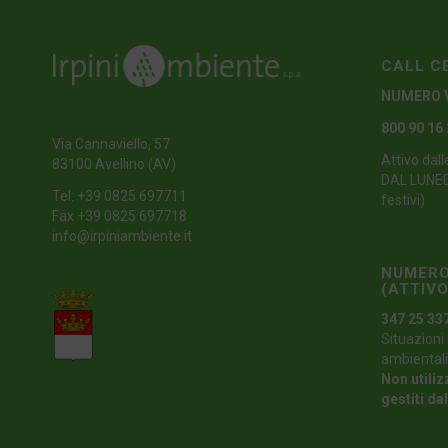
CALL C
NUMERO 
800 90 16
Via Cannaviello, 57
Attivo dall
83100 Avellino (AV)
DAL LUNEDI
Tel:
+39 0825 697711
festivi)
Fax +39 0825 697718
info@irpiniambiente.it
NUMERO
(ATTIVO
347 25 33
Situazioni 
ambientali
Non utiliz
gestiti da