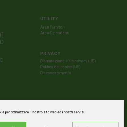
UTILITY
Area Fornitori
Area Dipendenti
PRIVACY
TE
Dichiarazione sulla privacy (UE)
Politica dei cookie (UE)
Disconoscimento
e per ottimizzare il nostro sito web ed i nostri servizi.