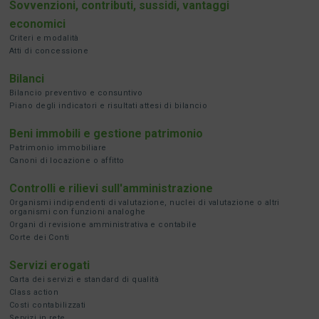
Sovvenzioni, contributi, sussidi, vantaggi
economici
Criteri e modalità
Atti di concessione
Bilanci
Bilancio preventivo e consuntivo
Piano degli indicatori e risultati attesi di bilancio
Beni immobili e gestione patrimonio
Patrimonio immobiliare
Canoni di locazione o affitto
Controlli e rilievi sull'amministrazione
Organismi indipendenti di valutazione, nuclei di valutazione o altri
organismi con funzioni analoghe
Organi di revisione amministrativa e contabile
Corte dei Conti
Servizi erogati
Carta dei servizi e standard di qualità
Class action
Costi contabilizzati
Servizi in rete