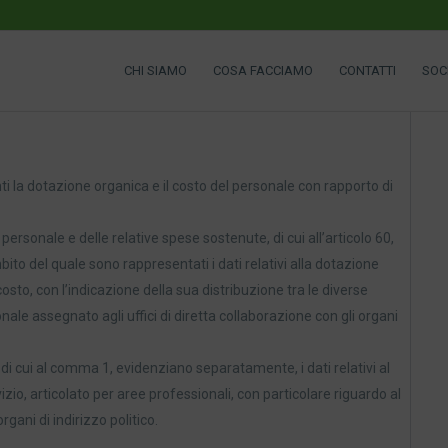
CHI SIAMO
COSA FACCIAMO
CONTATTI
SOC
i la dotazione organica e il costo del personale con rapporto di
ersonale e delle relative spese sostenute, di cui all’articolo 60,
ito del quale sono rappresentati i dati relativi alla dotazione
osto, con l’indicazione della sua distribuzione tra le diverse
nale assegnato agli uffici di diretta collaborazione con gli organi
 di cui al comma 1, evidenziano separatamente, i dati relativi al
o, articolato per aree professionali, con particolare riguardo al
rgani di indirizzo politico.