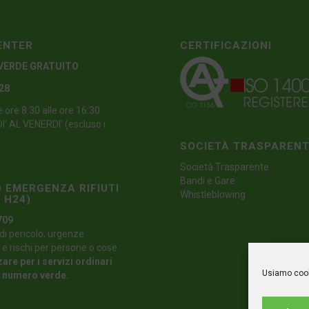
ENTER
CERTIFICAZIONI
VERDE GRATUITO
 28
e ore 8:30 alle ore 16:30
’ AL VENERDI’ (escluso i
SOCIETÀ TRASPAREN
Società Trasparente
Bandi e Gare
 EMERGENZA RIFIUTI
Whistleblowing
 H24)
709
di pericolo, urgenze
 e rischi per persone o cose.
zare per i servizi ordinari
Usiamo cooki
l numero verde.