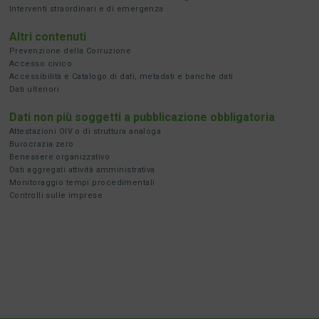
Interventi straordinari e di emergenza
Altri contenuti
Prevenzione della Corruzione
Accesso civico
Accessibilità e Catalogo di dati, metadati e banche dati
Dati ulteriori
Dati non più soggetti a pubblicazione obbligatoria
Attestazioni OIV o di struttura analoga
Burocrazia zero
Benessere organizzativo
Dati aggregati attività amministrativa
Monitoraggio tempi procedimentali
Controlli sulle imprese
Torna all'indice