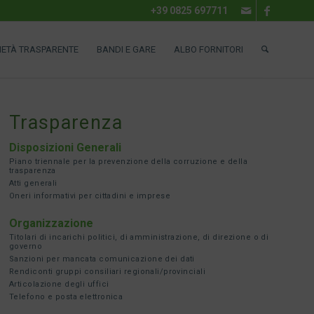
+39 0825 697711
IETÀ TRASPARENTE
BANDI E GARE
ALBO FORNITORI
Trasparenza
Disposizioni Generali
Piano triennale per la prevenzione della corruzione e della
trasparenza
Atti generali
Oneri informativi per cittadini e imprese
Organizzazione
Titolari di incarichi politici, di amministrazione, di direzione o di
governo
Sanzioni per mancata comunicazione dei dati
Rendiconti gruppi consiliari regionali/provinciali
Articolazione degli uffici
Telefono e posta elettronica