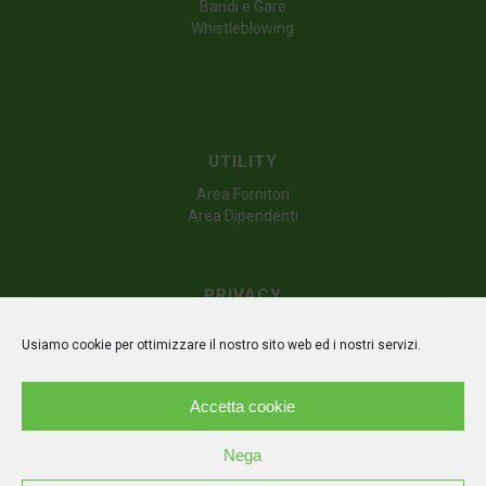
Bandi e Gare
Whistleblowing
UTILITY
Area Fornitori
Area Dipendenti
PRIVACY
Dichiarazione sulla privacy (UE)
Usiamo cookie per ottimizzare il nostro sito web ed i nostri servizi.
Politica dei cookie (UE)
Disconoscimento
Accetta cookie
Nega