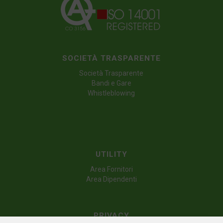
SOCIETÀ TRASPARENTE
Società Trasparente
Bandi e Gare
Whistleblowing
UTILITY
Area Fornitori
Area Dipendenti
PRIVACY