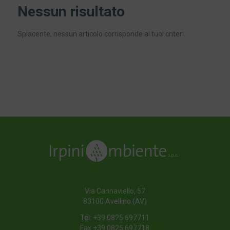
Nessun risultato
Spiacente, nessun articolo corrisponde ai tuoi criteri
Riferimenti Normativi
Torna all'indice
Via Cannaviello, 57
83100 Avellino (AV)
Tel:
+39 0825 697711
Fax +39 0825 697718