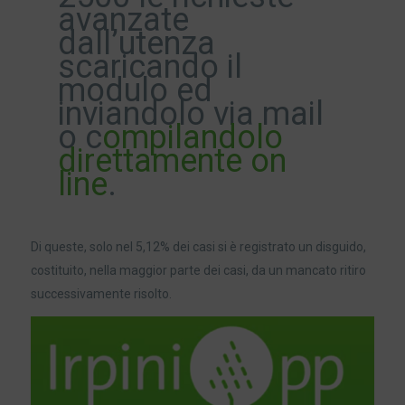
avanzate
dall’utenza
scaricando il
modulo ed
inviandolo via mail
o c
ompilandolo
direttamente on
line
.
Di queste, solo nel 5,12% dei casi si è registrato un disguido,
costituito, nella maggior parte dei casi, da un mancato ritiro
successivamente risolto.