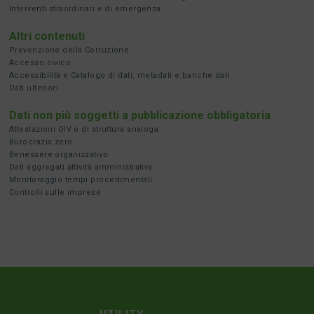
Interventi straordinari e di emergenza
Altri contenuti
Prevenzione della Corruzione
Accesso civico
Accessibilità e Catalogo di dati, metadati e banche dati
Dati ulteriori
Dati non più soggetti a pubblicazione obbligatoria
Attestazioni OIV o di struttura analoga
Burocrazia zero
Benessere organizzativo
Dati aggregati attività amministrativa
Monitoraggio tempi procedimentali
Controlli sulle imprese