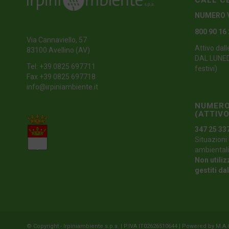
CALL C
NUMERO 
800 90 16
Via Cannaviello, 57
Attivo dall
83100 Avellino (AV)
DAL LUNEDI
Tel:
+39 0825 697711
festivi)
Fax +39 0825 697718
info@irpiniambiente.it
NUMERO
(ATTIVO
347 25 33
Situazioni 
ambientali
Non utiliz
gestiti da
© Copyright - Irpiniambiente s.p.a. | P.IVA IT02626510644 | Powered by
M.A.