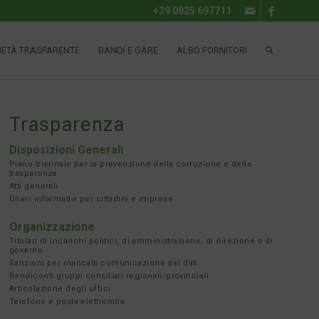
+39 0825 697711
IETÀ TRASPARENTE
BANDI E GARE
ALBO FORNITORI
Trasparenza
Disposizioni Generali
Piano triennale per la prevenzione della corruzione e della
trasparenza
Atti generali
Oneri informativi per cittadini e imprese
Organizzazione
Titolari di incarichi politici, di amministrazione, di direzione o di
governo
Sanzioni per mancata comunicazione dei dati
Rendiconti gruppi consiliari regionali/provinciali
Articolazione degli uffici
Telefono e posta elettronica