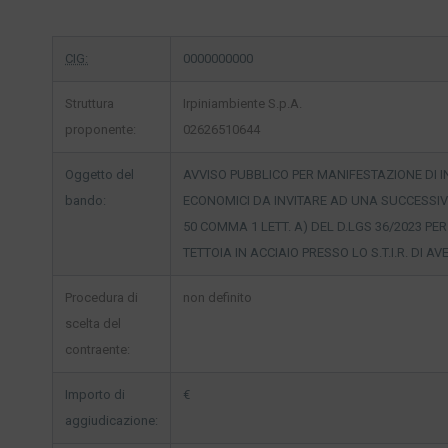
CIG:
0000000000
Struttura
Irpiniambiente S.p.A.
proponente:
02626510644
Oggetto del
AVVISO PUBBLICO PER MANIFESTAZIONE DI I
bando:
ECONOMICI DA INVITARE AD UNA SUCCESSIVA
50 COMMA 1 LETT. A) DEL D.LGS 36/2023 PE
TETTOIA IN ACCIAIO PRESSO LO S.T.I.R. DI A
Procedura di
non definito
scelta del
contraente:
Importo di
€
aggiudicazione: