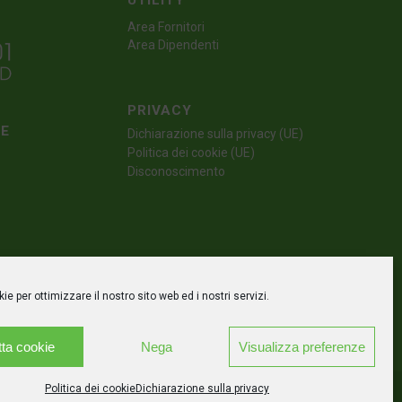
UTILITY
Area Fornitori
Area Dipendenti
PRIVACY
TE
Dichiarazione sulla privacy (UE)
Politica dei cookie (UE)
Disconoscimento
e per ottimizzare il nostro sito web ed i nostri servizi.
ta cookie
Nega
Visualizza preferenze
Politica dei cookie
Dichiarazione sulla privacy