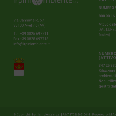
CALL C
NUMERO 
800 90 16
Via Cannaviello, 57
Attivo dall
83100 Avellino (AV)
DAL LUNEDI
Tel:
+39 0825 697711
festivi)
Fax +39 0825 697718
info@irpiniambiente.it
NUMERO
(ATTIVO
347 25 33
Situazioni 
ambientali
Non utiliz
gestiti da
© Copyright - Irpiniambiente s.p.a. | P.IVA IT02626510644 | Powered by
M.A.