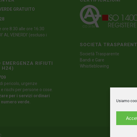
ENTER
CERTIFICAZIONI
VERDE GRATUITO
 28
e ore 8:30 alle ore 16:30
’ AL VENERDI’ (escluso i
SOCIETÀ TRASPAREN
Società Trasparente
Bandi e Gare
 EMERGENZA RIFIUTI
Whistleblowing
 H24)
709
di pericolo, urgenze
 e rischi per persone o cose.
zare per i servizi ordinari
Usiamo cooki
l numero verde.
Accet
C