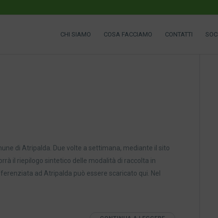
CHI SIAMO
COSA FACCIAMO
CONTATTI
SOC
une di Atripalda. Due volte a settimana, mediante il sito
à il riepilogo sintetico delle modalità di raccolta in
differenziata ad Atripalda può essere scaricato qui. Nel