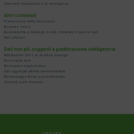
Interventi straordinari e di emergenza
Altri contenuti
Prevenzione della Corruzione
Accesso civico
Accessibilità e Catalogo di dati, metadati e banche dati
Dati ulteriori
Dati non più soggetti a pubblicazione obbligatoria
Attestazioni OIV o di struttura analoga
Burocrazia zero
Benessere organizzativo
Dati aggregati attività amministrativa
Monitoraggio tempi procedimentali
Controlli sulle imprese