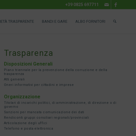
+39 0825 697711
IETÀ TRASPARENTE
BANDI E GARE
ALBO FORNITORI
Trasparenza
Disposizioni Generali
Piano triennale per la prevenzione della corruzione e della
trasparenza
Atti generali
Oneri informativi per cittadini e imprese
Organizzazione
Titolari di incarichi politici, di amministrazione, di direzione o di
governo
Sanzioni per mancata comunicazione dei dati
Rendiconti gruppi consiliari regionali/provinciali
Articolazione degli uffici
Telefono e posta elettronica