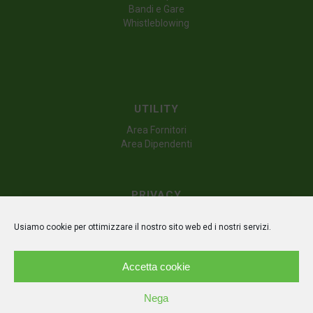
Bandi e Gare
Whistleblowing
UTILITY
Area Fornitori
Area Dipendenti
PRIVACY
Dichiarazione sulla privacy (UE)
Usiamo cookie per ottimizzare il nostro sito web ed i nostri servizi.
Politica dei cookie (UE)
Disconoscimento
Accetta cookie
Nega