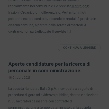
regolarmente nei comuni in cui è previsto ̲i̲l̲ ̲r̲i̲t̲i̲r̲o̲ ̲d̲e̲l̲l̲e̲
̲f̲r̲a̲z̲i̲o̲n̲i̲ ̲O̲r̲g̲a̲n̲i̲c̲o̲ ̲o̲ ̲I̲n̲d̲i̲f̲f̲e̲r̲e̲n̲z̲i̲a̲t̲o̲. Pertanto, i rifiuti
potranno essere conferiti, secondo le modalità previste in
ciascun comune, a partire dalla serata di martedì. Al
contrario, 𝗻𝗼𝗻 𝘀𝗮𝗿𝗮̀ 𝗲𝗳𝗳𝗲𝘁𝘁𝘂𝗮𝘁𝗼 𝗶𝗹 𝘀𝗲𝗿𝘃𝗶𝘇𝗶𝗼 […]
CONTINUA A LEGGERE
Aperte candidature per la ricerca di
personale in somministrazione.
18 Ottobre 2023
La società Randstad Italia S.p.A. individuata a seguito di
procedura di gara ad evidenza pubblica, ricerca e seleziona
n. 70 lavoratori da inserire con contratto di
somministrazione a tempo determinato per la società