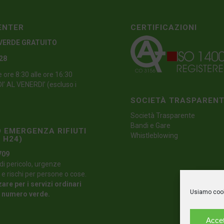
ENTER
CERTIFICAZIONI
VERDE GRATUITO
 28
e ore 8:30 alle ore 16:30
’ AL VENERDI’ (escluso i
SOCIETÀ TRASPAREN
Società Trasparente
Bandi e Gare
 EMERGENZA RIFIUTI
Whistleblowing
 H24)
709
di pericolo, urgenze
 e rischi per persone o cose.
zare per i servizi ordinari
Usiamo cooki
l numero verde.
Accet