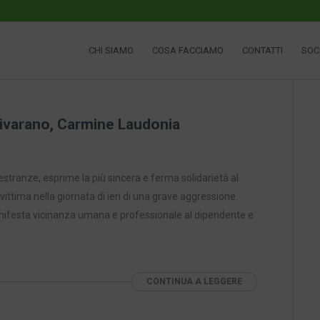
CHI SIAMO
COSA FACCIAMO
CONTATTI
SOC
 Rivarano, Carmine Laudonia
stranze, esprime la più sincera e ferma solidarietà al
ittima nella giornata di ieri di una grave aggressione.
nifesta vicinanza umana e professionale al dipendente e
CONTINUA A LEGGERE