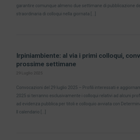
garantire comunque almeno due settimane di pubblicazione dell
straordinaria di colloqui nella giornata […]
Irpiniambiente: al via i primi colloqui, convo
prossime settimane
29 Luglio 2025
Convocazioni del 29 luglio 2025 – Profili interessati e aggiorna
2025 si terranno esclusivamente i colloqui relativi ad alcuni profi
ad evidenza pubblica per titoli e colloquio avviata con Determi
Il calendario […]