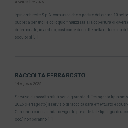
4 Settembre 2025
Irpiniambiente S.p.A. comunica che a partire dal giorno 10 sett
pubblica per titoli e colloquio finalizzata alla copertura di dive
determinato, in ambito, così come descritte nella determina del
seguito si […]
RACCOLTA FERRAGOSTO
14 Agosto 2025
Servizio di raccolta rifiuti per la giornata di Ferragosto Irpinia
2025 (Ferragosto) il servizio di raccolta sarà effettuato esclus
Comuni in cui il calendario vigente prevede tale tipologia di racco
ecc.) non saranno […]