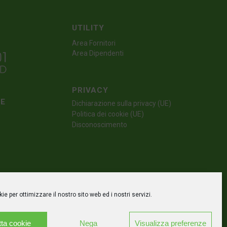
UTILITY
Area Fornitori
Area Dipendenti
PRIVACY
TE
Dichiarazione sulla privacy (UE)
Politica dei cookie (UE)
Disconoscimento
e per ottimizzare il nostro sito web ed i nostri servizi.
ta cookie
Nega
Visualizza preferenze