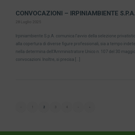
CONVOCAZIONI – IRPINIAMBIENTE S.P.A
28 Luglio 2025
Irpiniambiente S.p.A. comunica l’avvio della selezione privatistic
alla copertura di diverse figure professionali, sia a tempo ind
nella determina dell’Amministratore Unico n. 107 del 30 maggio 2
convocazioni. Inoltre, si precisa […]
‹
1
2
3
4
›
»