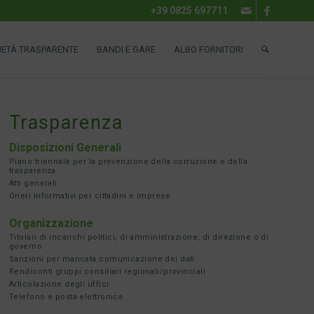
+39 0825 697711
IETÀ TRASPARENTE
BANDI E GARE
ALBO FORNITORI
Trasparenza
Disposizioni Generali
Piano triennale per la prevenzione della corruzione e della
trasparenza
Atti generali
Oneri informativi per cittadini e imprese
Organizzazione
Titolari di incarichi politici, di amministrazione, di direzione o di
governo
Sanzioni per mancata comunicazione dei dati
Rendiconti gruppi consiliari regionali/provinciali
Articolazione degli uffici
Telefono e posta elettronica