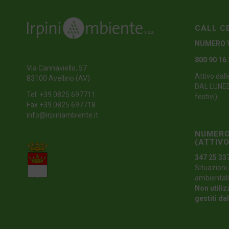
CALL C
NUMERO 
800 90 16
Via Cannaviello, 57
Attivo dall
83100 Avellino (AV)
DAL LUNEDI
Tel:
+39 0825 697711
festivi)
Fax +39 0825 697718
info@irpiniambiente.it
NUMERO
(ATTIVO
347 25 33
Situazioni 
ambientali
Non utiliz
gestiti da