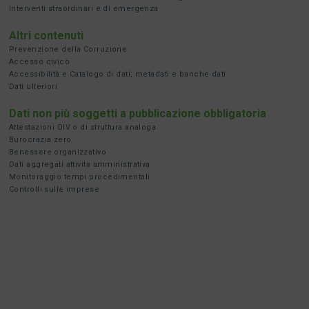
Interventi straordinari e di emergenza
Altri contenuti
Prevenzione della Corruzione
Accesso civico
Accessibilità e Catalogo di dati, metadati e banche dati
Dati ulteriori
Dati non più soggetti a pubblicazione obbligatoria
Attestazioni OIV o di struttura analoga
Burocrazia zero
Benessere organizzativo
Dati aggregati attività amministrativa
Monitoraggio tempi procedimentali
Controlli sulle imprese