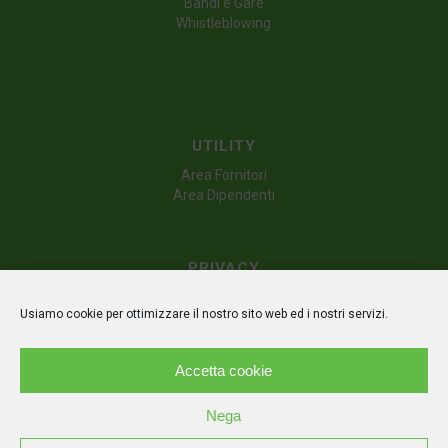
Bandi e Gare
Whistleblowing
UTILITY
Area Fornitori
Area Dipendenti
PRIVACY
Dichiarazione sulla privacy (UE)
Usiamo cookie per ottimizzare il nostro sito web ed i nostri servizi.
Politica dei cookie (UE)
Disconoscimento
Accetta cookie
Nega