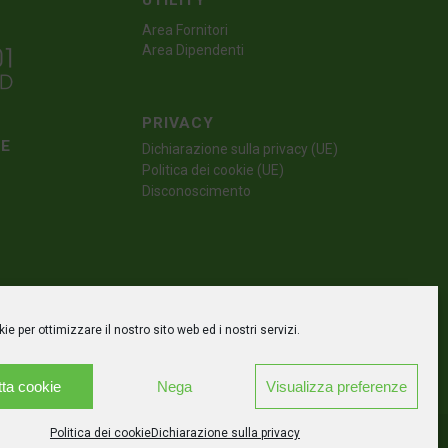
UTILITY
Area Fornitori
Area Dipendenti
PRIVACY
TE
Dichiarazione sulla privacy (UE)
Politica dei cookie (UE)
Disconoscimento
e per ottimizzare il nostro sito web ed i nostri servizi.
ta cookie
Nega
Visualizza preferenze
Politica dei cookie
Dichiarazione sulla privacy