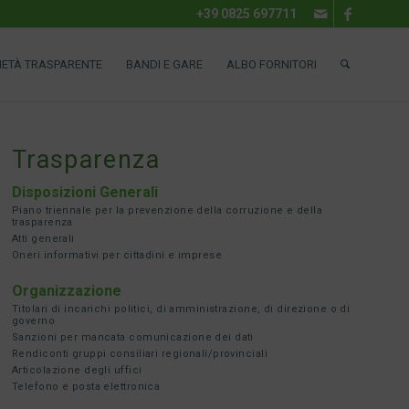
+39 0825 697711
IETÀ TRASPARENTE
BANDI E GARE
ALBO FORNITORI
Trasparenza
Disposizioni Generali
Piano triennale per la prevenzione della corruzione e della
trasparenza
Atti generali
Oneri informativi per cittadini e imprese
Organizzazione
Titolari di incarichi politici, di amministrazione, di direzione o di
governo
Sanzioni per mancata comunicazione dei dati
Rendiconti gruppi consiliari regionali/provinciali
Articolazione degli uffici
Telefono e posta elettronica