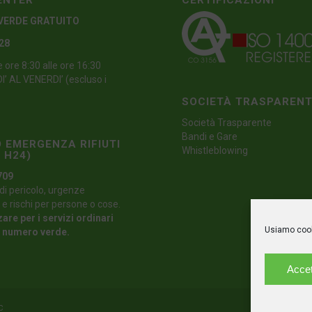
ENTER
CERTIFICAZIONI
VERDE GRATUITO
 28
e ore 8:30 alle ore 16:30
’ AL VENERDI’ (escluso i
SOCIETÀ TRASPAREN
Società Trasparente
Bandi e Gare
 EMERGENZA RIFIUTI
Whistleblowing
 H24)
709
di pericolo, urgenze
 e rischi per persone o cose.
zare per i servizi ordinari
Usiamo cooki
l numero verde.
Accet
C