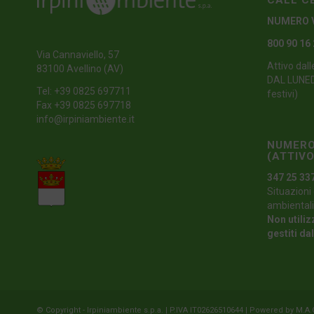
CALL C
NUMERO 
800 90 16
Via Cannaviello, 57
Attivo dall
83100 Avellino (AV)
DAL LUNEDI
Tel:
+39 0825 697711
festivi)
Fax +39 0825 697718
info@irpiniambiente.it
NUMERO
(ATTIVO
347 25 33
Situazioni 
ambientali
Non utiliz
gestiti da
© Copyright - Irpiniambiente s.p.a. | P.IVA IT02626510644 | Powered by
M.A.