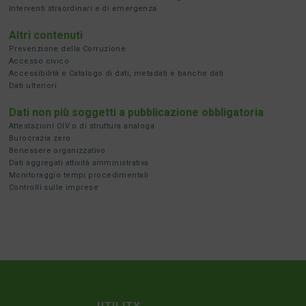
Interventi straordinari e di emergenza
Altri contenuti
Prevenzione della Corruzione
Accesso civico
Accessibilità e Catalogo di dati, metadati e banche dati
Dati ulteriori
Dati non più soggetti a pubblicazione obbligatoria
Attestazioni OIV o di struttura analoga
Burocrazia zero
Benessere organizzativo
Dati aggregati attività amministrativa
Monitoraggio tempi procedimentali
Controlli sulle imprese