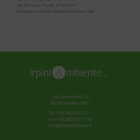
decreto_au_n.79_del_21-06-2019
Dimensione del file:
654 KB
Download:
388
Via Cannaviello, 57
83100 Avellino (AV)
Tel:
+39 0825 697711
Fax +39 0825 697718
info@irpiniambiente.it