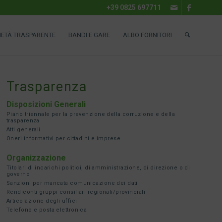
+39 0825 697711
IETÀ TRASPARENTE
BANDI E GARE
ALBO FORNITORI
Trasparenza
Disposizioni Generali
Piano triennale per la prevenzione della corruzione e della
trasparenza
Atti generali
Oneri informativi per cittadini e imprese
Organizzazione
Titolari di incarichi politici, di amministrazione, di direzione o di
governo
Sanzioni per mancata comunicazione dei dati
Rendiconti gruppi consiliari regionali/provinciali
Articolazione degli uffici
Telefono e posta elettronica