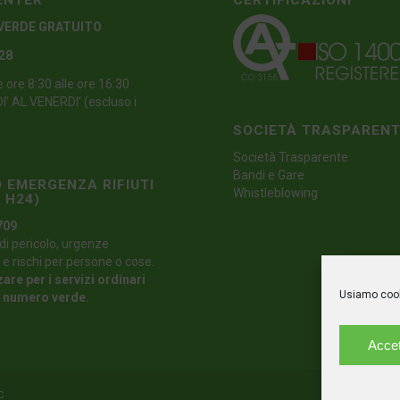
ENTER
CERTIFICAZIONI
VERDE GRATUITO
 28
e ore 8:30 alle ore 16:30
’ AL VENERDI’ (escluso i
SOCIETÀ TRASPAREN
Società Trasparente
Bandi e Gare
 EMERGENZA RIFIUTI
Whistleblowing
 H24)
709
di pericolo, urgenze
 e rischi per persone o cose.
zare per i servizi ordinari
Usiamo cooki
l numero verde.
Accet
C