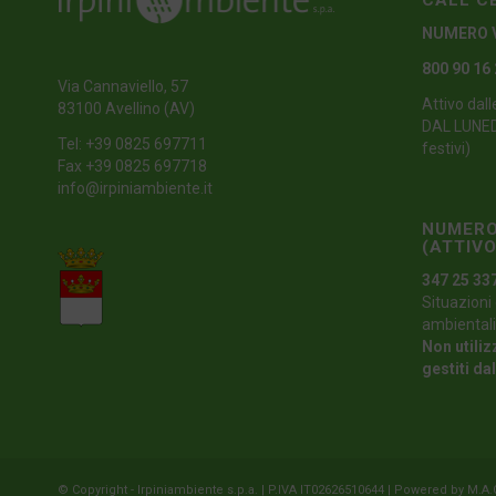
CALL C
NUMERO 
800 90 16
Via Cannaviello, 57
Attivo dall
83100 Avellino (AV)
DAL LUNEDI
Tel:
+39 0825 697711
festivi)
Fax +39 0825 697718
info@irpiniambiente.it
NUMERO
(ATTIVO
347 25 33
Situazioni 
ambientali
Non utiliz
gestiti da
© Copyright - Irpiniambiente s.p.a. | P.IVA IT02626510644 | Powered by
M.A.