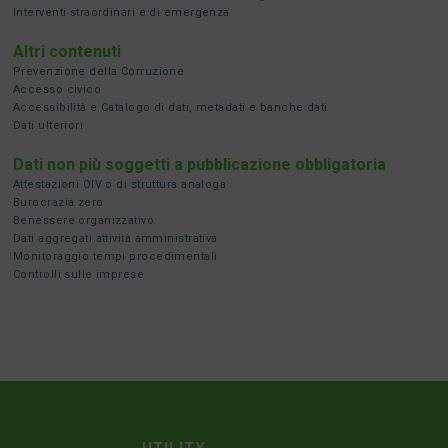
Interventi straordinari e di emergenza
Altri contenuti
Prevenzione della Corruzione
Accesso civico
Accessibilità e Catalogo di dati, metadati e banche dati
Dati ulteriori
Dati non più soggetti a pubblicazione obbligatoria
Attestazioni OIV o di struttura analoga
Burocrazia zero
Benessere organizzativo
Dati aggregati attività amministrativa
Monitoraggio tempi procedimentali
Controlli sulle imprese