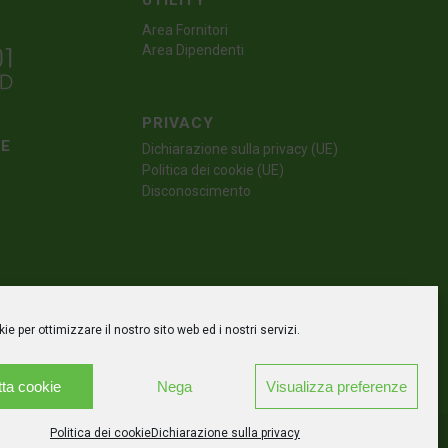
UTILITY
Area Fornitori
Area Dipendenti
PRIVACY
TE
Dichiarazione sulla privacy (UE)
Politica dei cookie (UE)
Disconoscimento
e per ottimizzare il nostro sito web ed i nostri servizi.
ta cookie
Nega
Visualizza preferenze
Politica dei cookie
Dichiarazione sulla privacy