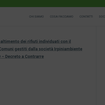
CHI SIAMO
COSA FACCIAMO
CONTATTI
SOC
ltimento dei rifiuti individuati con il
 Comuni gestiti dalla società Irpiniambiente
O – Decreto a Contrarre