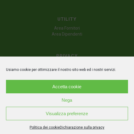
UTILITY
Area Fornitori
Area Dipendenti
PRIVACY
Dichiarazione sulla privacy (UE)
Usiamo cookie per ottimizzare il nostro sito web ed i nostri servizi.
Politica dei cookie (UE)
Disconoscimento
Accetta cookie
Nega
Visualizza preferenze
© Copyright - Irpiniambiente s.p.a. | P.IVA IT02626510644 | Powered by
M.A.C
Politica dei cookie
Dichiarazione sulla privacy