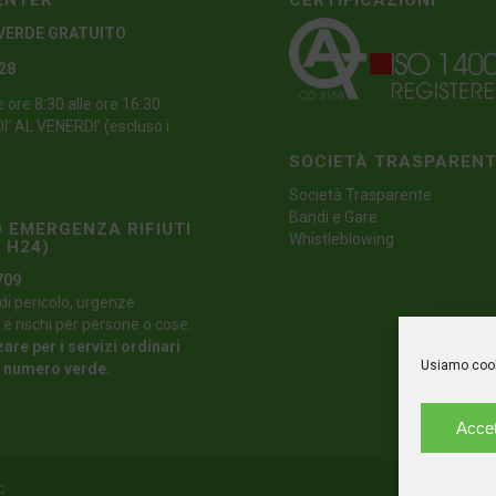
ENTER
CERTIFICAZIONI
VERDE GRATUITO
 28
e ore 8:30 alle ore 16:30
’ AL VENERDI’ (escluso i
SOCIETÀ TRASPAREN
Società Trasparente
Bandi e Gare
 EMERGENZA RIFIUTI
Whistleblowing
 H24)
709
di pericolo, urgenze
 e rischi per persone o cose.
zare per i servizi ordinari
Usiamo cooki
l numero verde.
Accet
C