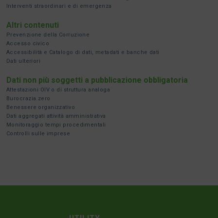
Interventi straordinari e di emergenza
Altri contenuti
Prevenzione della Corruzione
Accesso civico
Accessibilità e Catalogo di dati, metadati e banche dati
Dati ulteriori
Dati non più soggetti a pubblicazione obbligatoria
Attestazioni OIV o di struttura analoga
Burocrazia zero
Benessere organizzativo
Dati aggregati attività amministrativa
Monitoraggio tempi procedimentali
Controlli sulle imprese