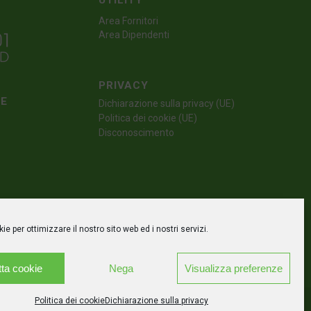
UTILITY
Area Fornitori
Area Dipendenti
PRIVACY
TE
Dichiarazione sulla privacy (UE)
Politica dei cookie (UE)
Disconoscimento
e per ottimizzare il nostro sito web ed i nostri servizi.
ta cookie
Nega
Visualizza preferenze
Politica dei cookie
Dichiarazione sulla privacy