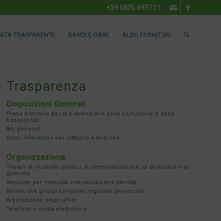
+39 0825 697711
IETÀ TRASPARENTE
BANDI E GARE
ALBO FORNITORI
Trasparenza
Disposizioni Generali
Piano triennale per la prevenzione della corruzione e della
trasparenza
Atti generali
Oneri informativi per cittadini e imprese
Organizzazione
Titolari di incarichi politici, di amministrazione, di direzione o di
governo
Sanzioni per mancata comunicazione dei dati
Rendiconti gruppi consiliari regionali/provinciali
Articolazione degli uffici
Telefono e posta elettronica