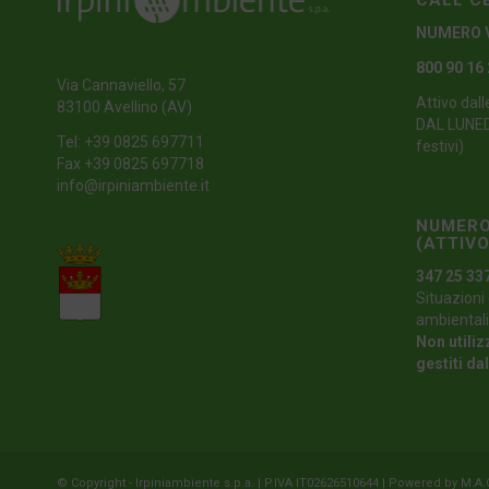
CALL C
NUMERO 
800 90 16
Via Cannaviello, 57
Attivo dall
83100 Avellino (AV)
DAL LUNEDI
Tel:
+39 0825 697711
festivi)
Fax +39 0825 697718
info@irpiniambiente.it
NUMERO
(ATTIVO
347 25 33
Situazioni 
ambientali
Non utiliz
gestiti da
© Copyright - Irpiniambiente s.p.a. | P.IVA IT02626510644 | Powered by
M.A.