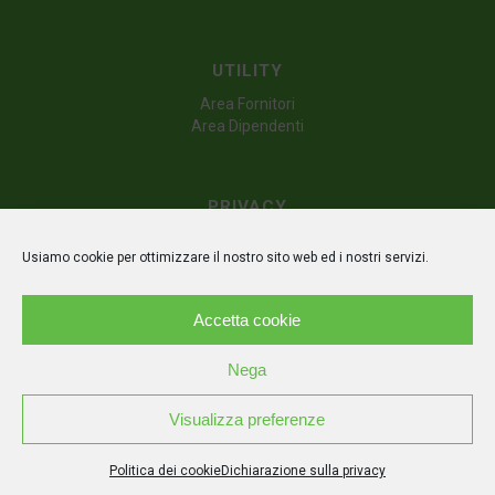
UTILITY
Area Fornitori
Area Dipendenti
PRIVACY
Dichiarazione sulla privacy (UE)
Usiamo cookie per ottimizzare il nostro sito web ed i nostri servizi.
Politica dei cookie (UE)
Disconoscimento
Accetta cookie
Nega
Visualizza preferenze
© Copyright - Irpiniambiente s.p.a. | P.IVA IT02626510644 | Powered by
M.A.C
Politica dei cookie
Dichiarazione sulla privacy