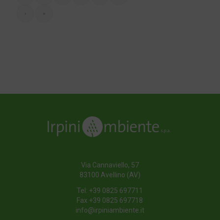
›
»
Riferimenti Normativi
Torna all'indice
Via Cannaviello, 57
83100 Avellino (AV)
Tel:
+39 0825 697711
Fax +39 0825 697718
info@irpiniambiente.it